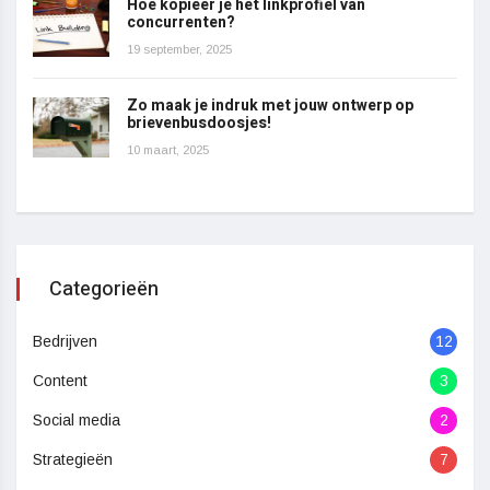
Hoe kopieer je het linkprofiel van
concurrenten?
19 september, 2025
Zo maak je indruk met jouw ontwerp op
brievenbusdoosjes!
10 maart, 2025
Categorieën
Bedrijven
12
Content
3
Social media
2
Strategieën
7