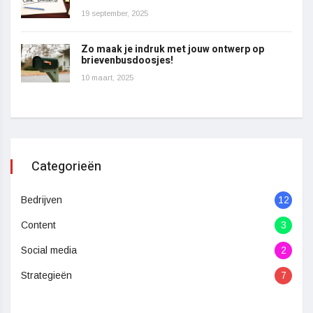
19 september, 2025
Zo maak je indruk met jouw ontwerp op
brievenbusdoosjes!
10 maart, 2025
Categorieën
Bedrijven
12
Content
3
Social media
2
Strategieën
7