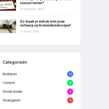
concurrenten?
19 september, 2025
Zo maak je indruk met jouw
ontwerp op brievenbusdoosjes!
10 maart, 2025
Categorieën
Bedrijven
12
Content
3
Social media
2
Strategieën
7