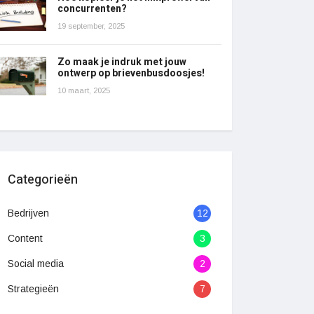
concurrenten?
19 september, 2025
Zo maak je indruk met jouw
ontwerp op brievenbusdoosjes!
10 maart, 2025
Categorieën
Bedrijven
12
Content
3
Social media
2
Strategieën
7