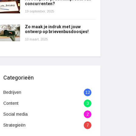
concurrenten?
19 september, 2025
Zo maak je indruk met jouw
ontwerp op brievenbusdoosjes!
10 maart, 2025
Categorieën
Bedrijven
12
Content
3
Social media
2
Strategieën
7